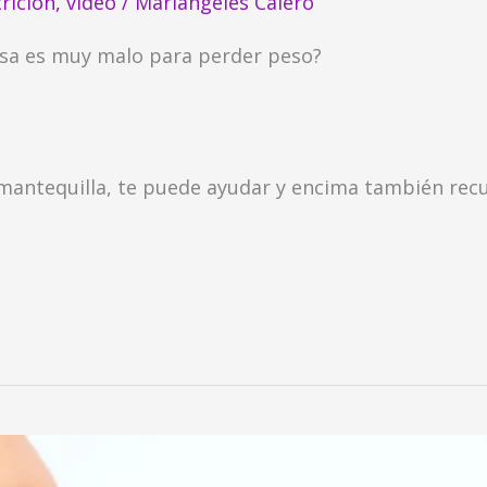
rición
,
video
/
Mariángeles Calero
asa es muy malo para perder peso?
mantequilla, te puede ayudar y encima también recu