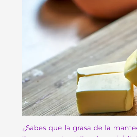
te
ayuda
a
perder
peso?
¿Sabes que la grasa de la mante