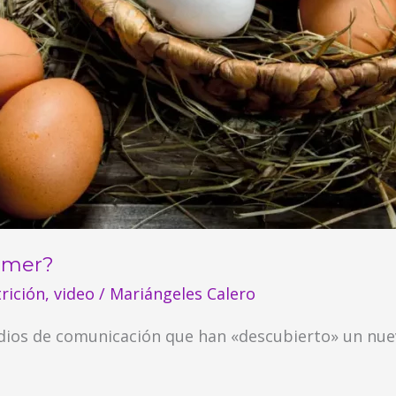
omer?
rición
,
video
/
Mariángeles Calero
dios de comunicación que han «descubierto» un nu