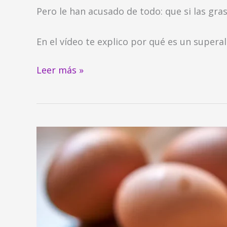
Pero le han acusado de todo: que si las grasa
En el vídeo te explico por qué es un super
Leer más »
¿Sabes
que
la
grasa
de
la
mantequilla