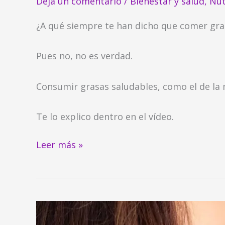
Deja un comentario
/
Bienestar y salud
,
Nut
¿A qué siempre te han dicho que comer gr
Pues no, no es verdad.
Consumir grasas saludables, como el de la 
Te lo explico dentro en el vídeo.
Leer más »
10
Beneficios