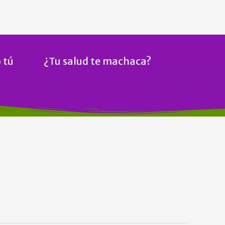
 tú
¿Tu salud te machaca?