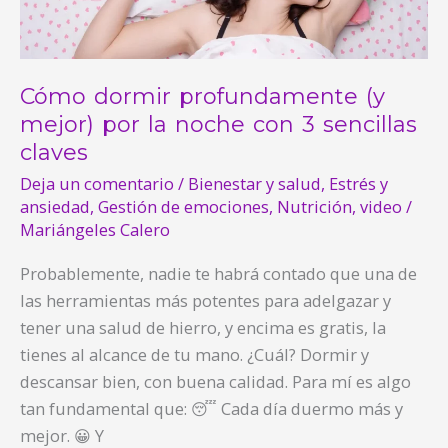
la
noche
con
3
Cómo dormir profundamente (y
sencillas
mejor) por la noche con 3 sencillas
claves
claves
Deja un comentario
/
Bienestar y salud
,
Estrés y
ansiedad
,
Gestión de emociones
,
Nutrición
,
video
/
Mariángeles Calero
Probablemente, nadie te habrá contado que una de
las herramientas más potentes para adelgazar y
tener una salud de hierro, y encima es gratis, la
tienes al alcance de tu mano. ¿Cuál? Dormir y
descansar bien, con buena calidad. Para mí es algo
tan fundamental que: 😴 Cada día duermo más y
mejor. 😀 Y