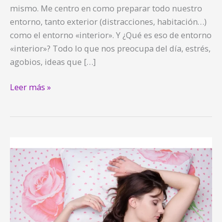
mismo. Me centro en como preparar todo nuestro
entorno, tanto exterior (distracciones, habitación…)
como el entorno «interior». Y ¿Qué es eso de entorno
«interior»? Todo lo que nos preocupa del día, estrés,
agobios, ideas que […]
Leer más »
Cómo
dormir
profundamente
(y
mejor)
por