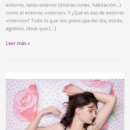
entorno, tanto exterior (distracciones, habitación…)
como el entorno «interior». Y ¿Qué es eso de entorno
«interior»? Todo lo que nos preocupa del día, estrés,
agobios, ideas que […]
Leer más »
Cómo
dormir
profundamente
(y
mejor)
por
la