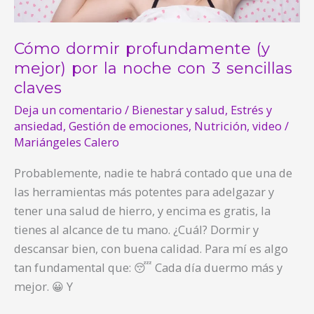
noche
con
3
Cómo dormir profundamente (y
sencillas
mejor) por la noche con 3 sencillas
claves
claves
Deja un comentario
/
Bienestar y salud
,
Estrés y
ansiedad
,
Gestión de emociones
,
Nutrición
,
video
/
Mariángeles Calero
Probablemente, nadie te habrá contado que una de
las herramientas más potentes para adelgazar y
tener una salud de hierro, y encima es gratis, la
tienes al alcance de tu mano. ¿Cuál? Dormir y
descansar bien, con buena calidad. Para mí es algo
tan fundamental que: 😴 Cada día duermo más y
mejor. 😀 Y