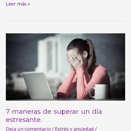
Leer más »
7
maneras
de
superar
un
día
estresante.
7 maneras de superar un día
estresante.
Deja un comentario
/
Estrés y ansiedad
/