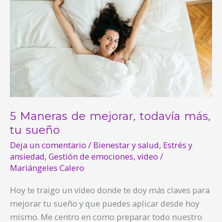
Maneras
de
mejorar,
todavía
más,
tu
sueño
5 Maneras de mejorar, todavía más,
tu sueño
Deja un comentario
/
Bienestar y salud
,
Estrés y
ansiedad
,
Gestión de emociones
,
video
/
Mariángeles Calero
Hoy te traigo un vídeo donde te doy más claves para
mejorar tu sueño y que puedes aplicar desde hoy
mismo. Me centro en como preparar todo nuestro