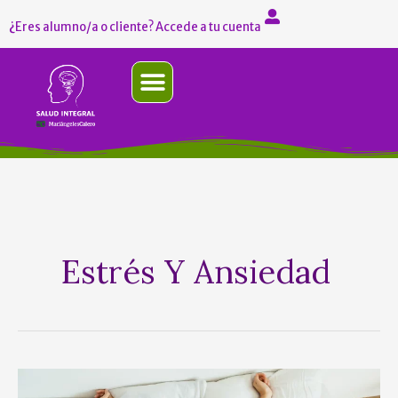
Ir
¿Eres alumno/a o cliente? Accede a tu cuenta
al
contenido
El conocimiento es salud
Soy humana, como tú
¿Tu salud te machaca?
Si quieres contactar
Estrés Y Ansiedad
5