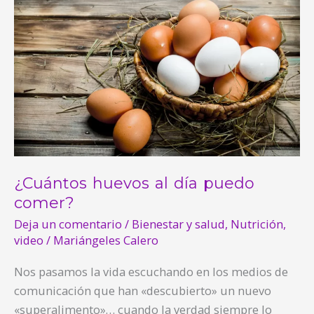
¿Cuántos
huevos
al
día
puedo
comer?
¿Cuántos huevos al día puedo
comer?
Deja un comentario
/
Bienestar y salud
,
Nutrición
,
video
/
Mariángeles Calero
Nos pasamos la vida escuchando en los medios de
comunicación que han «descubierto» un nuevo
«superalimento»… cuando la verdad siempre lo